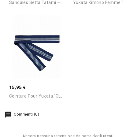
Y
Ukata Kimono Femme "Sakura...
Sandales Setta Tatami –...
Stock Epuisé -Nous
Consulter Pour Connaitre
15,95 €
Le Délai
C
Einture Pour Yukata "Obi"...
Commenti (0)
Ancora nessuna recensione da parte degli utenti.