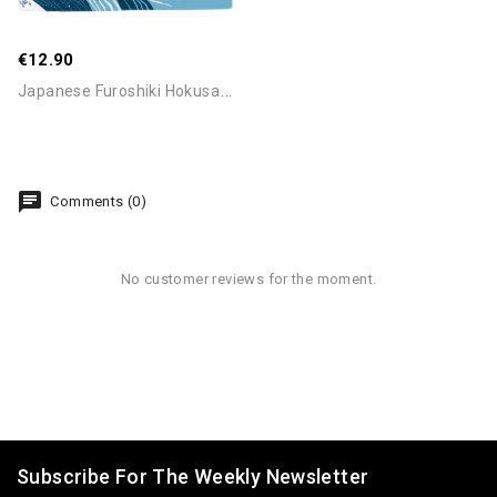
€12.90
J
Apanese Furoshiki Hokusai...
Comments (0)
No customer reviews for the moment.
Subscribe For The Weekly Newsletter