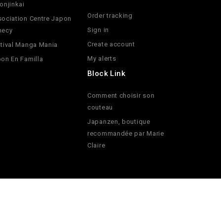
onjinkai
Order tracking
ociation Centre Japon
Sign in
necy
Create account
tival Manga Mania
My alerts
on En Familla
Block Link
Comment choisir son
couteau
Japanzen, boutique
recommandée par Marie
Claire