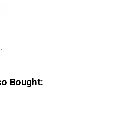
"
so Bought: