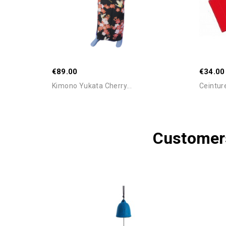
Out-Of-
€89.00
€34.00
Kimono Yukata Cherry...
Ceintur
Customers