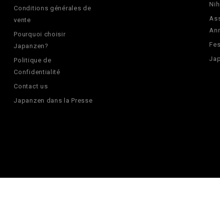
Nih
Conditions générales de
Ass
vente
An
Pourquoi choisir
Fes
Japanzen?
Jap
Politique de
Confidentialité
Contact us
Japanzen dans la Presse