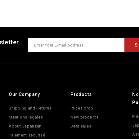
sletter
Our Company
Products
No
Pa
Shipping and Returns
Prices drop
Ma
Mentions légales
New products
Jap
About Japanzen
Best sales
Ass
Paiement sécurisé