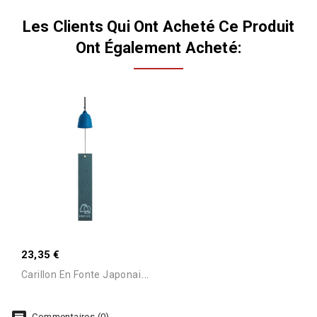
Les Clients Qui Ont Acheté Ce Produit
Ont Également Acheté:
Stock Epuisé -Nous
Consulter Pour Connaitre
23,35 €
Le Délai
C
Arillon En Fonte Japonaise...
Commentaires (0)