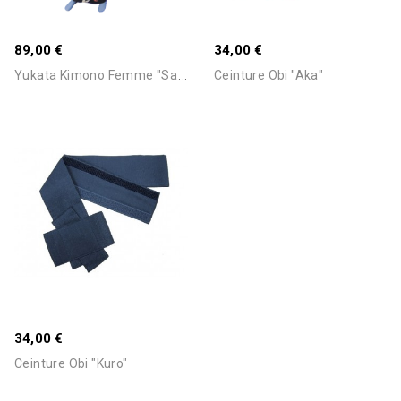
Stock Epuisé -Nous
Consulter Pour Connaitre Le
89,00 €
34,00 €
Délai
Y
Ukata Kimono Femme "Sakura...
Ceinture Obi "Aka"
34,00 €
Ceinture Obi "Kuro"