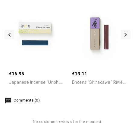
€16.95
€13.11
J
Apanese Incense "Unohana"
E
Ncens "Shirakawa" Rivière...
Comments (0)
No customer reviews for the moment.