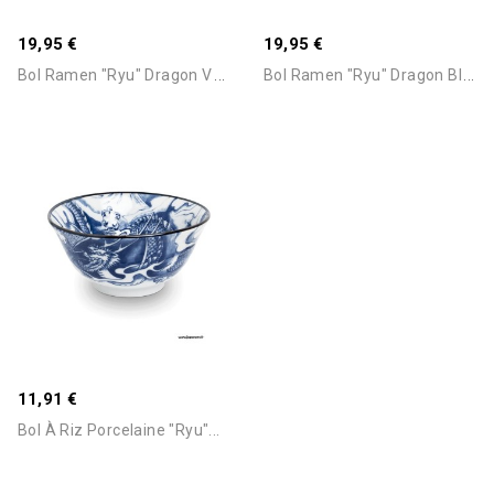
Stock Epuisé -Nous
Consulter Pour Connaitre Le
19,95 €
19,95 €
Délai
B
Ol Ramen "Ryu" Dragon Vert
B
Ol Ramen "Ryu" Dragon Bleu
11,91 €
Bol À Riz Porcelaine "Ryu"...