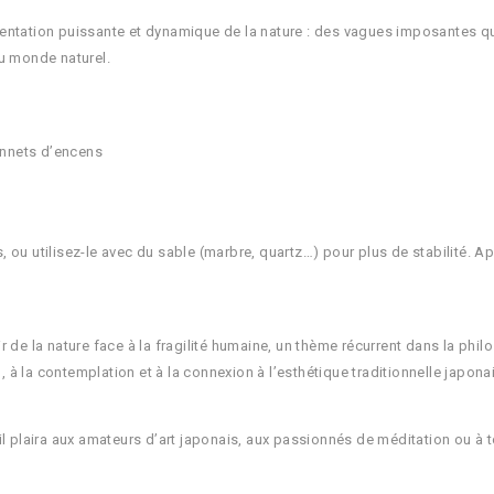
tation puissante et dynamique de la nature : des vagues imposantes qui d
u monde naturel.
onnets d’encens
u utilisez-le avec du sable (marbre, quartz…) pour plus de stabilité. Apr
 de la nature face à la fragilité humaine, un thème récurrent dans la phi
ion, à la contemplation et à la connexion à l’esthétique traditionnelle japona
l plaira aux amateurs d’art japonais, aux passionnés de méditation ou à t