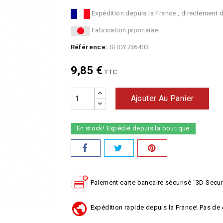
Expédition depuis la France , directement 
Fabrication japonaise
Référence:
SHOY736403
9,85 €
TTC
Ajouter Au Panier
En stock! Expédié depuis la boutique
Paiement carte bancaire sécurisé "3D Secu
Expédition rapide depuis la France! Pas de 