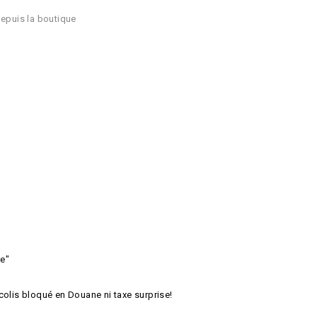
depuis la boutique
re"
colis bloqué en Douane ni taxe surprise!