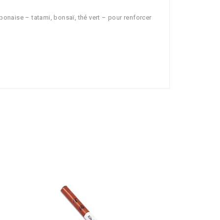
aponaise – tatami, bonsaï, thé vert – pour renforcer
5,95 €
Encens Jap