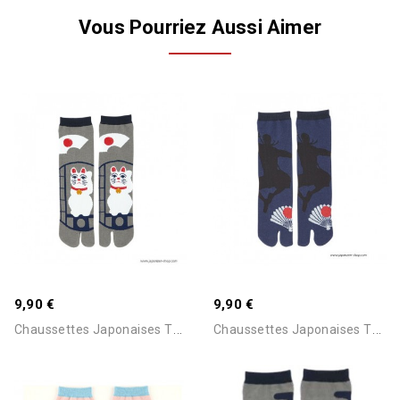
Vous Pourriez Aussi Aimer
9,90 €
9,90 €
C
Haussettes Japonaises Tabi...
C
Haussettes Japonaises Tabi...