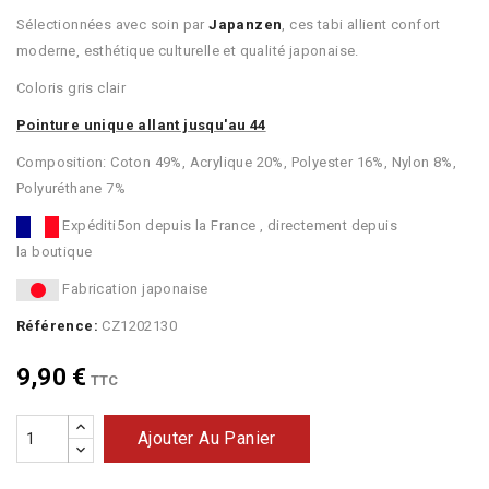
Sélectionnées avec soin par
Japanzen
, ces tabi allient confort
moderne, esthétique culturelle et qualité japonaise.
Coloris gris clair
Pointure unique allant jusqu'au 44
Composition: Coton 49%, Acrylique 20%, Polyester 16%, Nylon 8%,
Polyuréthane 7%
Expéditi5on depuis la France , directement depuis
la boutique
Fabrication japonaise
Référence:
CZ1202130
9,90 €
TTC
Ajouter Au Panier