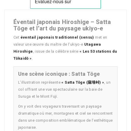
Éventail japonais Hiroshige – Satta
Tōge et l’art du paysage ukiyo-e
Cet
éventail japonais traditionnel (sensu)
met en
valeur une œuvre du maître de l’ukiyo-e
Utagawa
Hiroshige
, issue de la célèbre série
« Les 53 stations du
Tōkaidō »
.
Une scène iconique : Satta Tōge
L’illustration représente
« Satta Tōge (薩埵峠) »
, un
col offrant une vue spectaculaire sur la baie de
Suruga et le Mont Fuji.
On y voit des voyageurs traversant un paysage
dramatique où mer, montagnes et ciel se rencontrent
dans une composition emblématique de l’esthétique
japonaise.