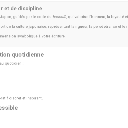
 et de discipline
n Japon, guidés par le code du
bushidō
, qui valorise l’honneur, la loyauté e
t de la culture japonaise, représentant la rigueur, la persévérance et le 
dimension symbolique à votre écriture.
ation quotidienne
 au quotidien :
atif discret et inspirant.
essible