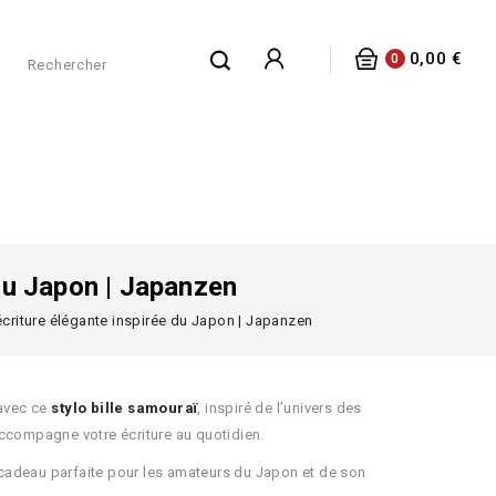
0,00 €
0
 Du Japon | Japanzen
écriture élégante inspirée du Japon | Japanzen
 avec ce
stylo bille samouraï
, inspiré de l’univers des
 accompagne votre écriture au quotidien.
e cadeau parfaite pour les amateurs du Japon et de son