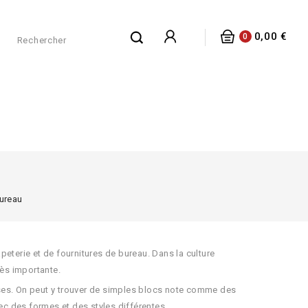
0,00 €
0
u
bureau
eterie et de fournitures de bureau. Dans la culture
rès importante.
ses. On peut y trouver de simples blocs note comme des
ec des formes et des styles différentes.