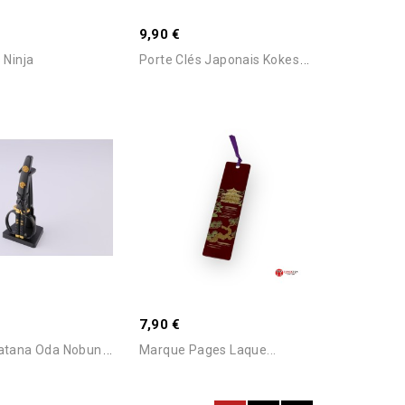
9,90 €
P
Orte Clés Japonais Kokeshi...
 Ninja
Ajouter Au Panier
Ajouter Au Panier
isé -Nous
 Pour Connaitre Le
7,90 €
C
Iseaux Katana Oda Nobunaga
Marque Pages Laque...