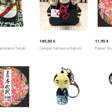
Ajouter Au Panier
Ajouter Au Panier
149,00 €
11,95 €
Japonaise Tanuki
Casque Samourai Kabuto
Papier Ori
Ajouter Au Panier
Ajouter Au Panier