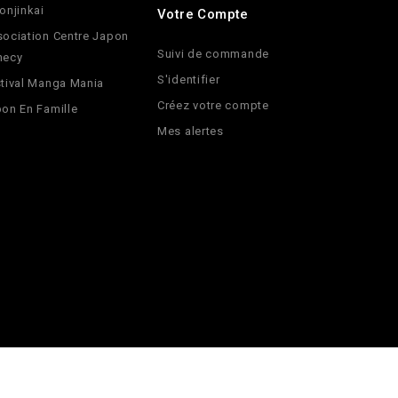
onjinkai
Votre Compte
ociation Centre Japon
Suivi de commande
necy
S'identifier
tival Manga Mania
Créez votre compte
on En Famille
Mes alertes