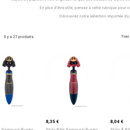
En plus d’être utile, pensez à cette rubrique pour of
Découvrez notre sélection importée du
Trier
Il y a 27 produits.
Ajouter Au Panier
Ajouter Au Panier
8,35 €
8,04 €
le Samourai Busho...
Stylo Bille Samourai Busho...
Stylo À Bi