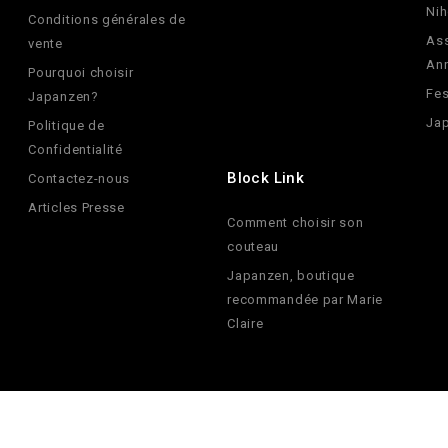
Nih
Conditions générales de
Ass
vente
An
Pourquoi choisir
Fes
Japanzen?
Jap
Politique de
Confidentialité
Block Link
Contactez-nous
Articles Presse
Comment choisir son
couteau
Japanzen, boutique
recommandée par Marie
Claire