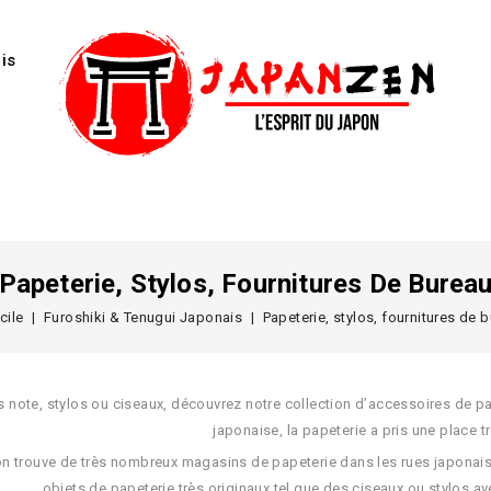
is
Papeterie, Stylos, Fournitures De Burea
cile
Furoshiki & Tenugui Japonais
Papeterie, stylos, fournitures de 
s note, stylos ou ciseaux, découvrez notre collection d’accessoires de pap
japonaise, la papeterie a pris une place t
 on trouve de très nombreux magasins de papeterie dans les rues japonai
objets de papeterie très originaux tel que des ciseaux ou stylos av