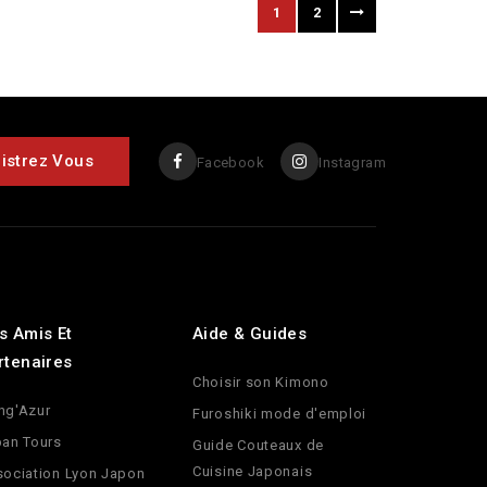
1
2
Facebook
Instagram
s Amis Et
Aide & Guides
rtenaires
Choisir son Kimono
ng'Azur
Furoshiki mode d'emploi
an Tours
Guide Couteaux de
Cuisine Japonais
ociation Lyon Japon