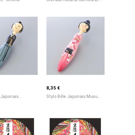
Ajouter Au Panier
Ajouter Au Panier
8,35 €
S
Tylo Bille Japonais Musume...
 Japonais...