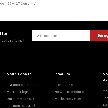
de 1-20 of 27 élément(s)
tter
Votre Boîte Mail.
Notre Société
Produits
No
Pa
Livraisons et Retours
Promotions
Ma
Mentions légales
Nouveaux produits
Jap
Qui sommes nous?
Meilleures ventes
Ass
Paiement sécurisé