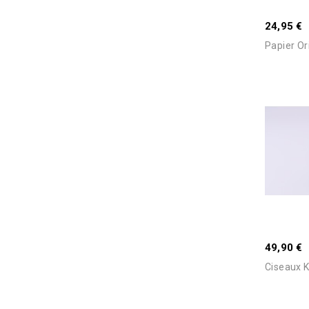
24,95 €
Papier Or
Stock Ep
Consulter
49,90 €
Délai