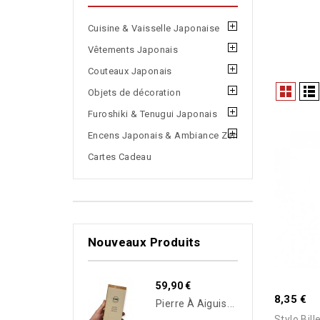
Cuisine & Vaisselle Japonaise
Vêtements Japonais
Couteaux Japonais
Objets de décoration
Furoshiki & Tenugui Japonais
Encens Japonais & Ambiance Zen
Cartes Cadeau
Nouveaux Produits
59,90 €
8,35 €
P
Ierre À Aiguiser Japonaise King F-1 Grain 4000 – Super Finish Stone | Fabriquée Au Japon
Stylo Bil