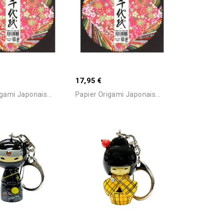
Ajouter Au Panier
Ajouter Au Panier
17,95 €
gami Japonais...
Papier Origami Japonais...
Ajouter Au Panier
Ajouter Au Panier