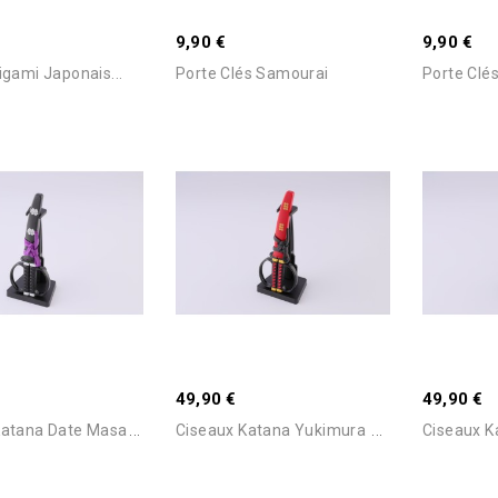
9,90 €
9,90 €
igami Japonais...
Porte Clés Samourai
Porte Clés
Ajouter Au Panier
Ajouter Au Panier
uisé -Nous
Stock Epuisé -Nous
Stock Epu
 Pour Connaitre Le
Consulter Pour Connaitre Le
Consulter
49,90 €
49,90 €
Délai
Délai
C
Iseaux Katana Date Masamune
C
Iseaux Katana Yukimura Sanada