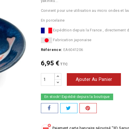
yakiniku...
Convient pour une utilisation au micro ondes et lav
En porcelaine
Expédition depuis la France , directement 
Fabrication japonaise
Référence:
EA6041206
6,95 €
TTC
Ajouter Au Panier
En stock! Expédié depuis la boutique
Paiement carte bancaire sécurisé "3D Secu