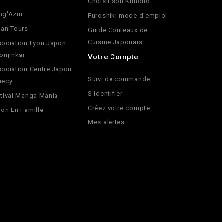
Choisir son Kimono
ng'Azur
Furoshiki mode d'emploi
an Tours
Guide Couteaux de
Cuisine Japonais
ociation Lyon Japon
onjinkai
Votre Compte
ociation Centre Japon
Suivi de commande
necy
S'identifier
tival Manga Mania
Créez votre compte
on En Famille
Mes alertes