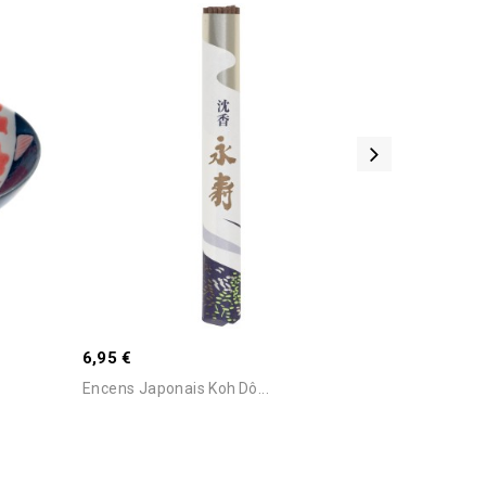
9,90 €
Porte Clés Ni
r Pour
Stock Epuisé -Nous Consulter Pour
Connaitre Le Délai
6,95 €
Encens Japonais Koh Dô...