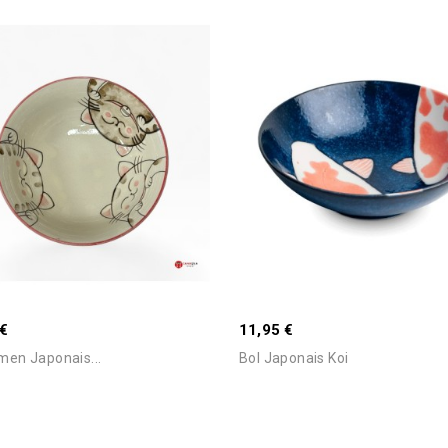
Stock Epuisé -Nous Consulte
Connaitre Le Délai
 €
11,95 €
men Japonais...
Bol Japonais Koi