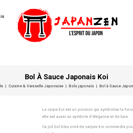
is
Bol À Sauce Japonais Koi
le
Cuisine & Vaisselle Japonaise
Bols japonais
Bol à Sauce Japon
La carpe koi est un poisson qui symbolise la forc
elle est aussi un symbole d'élégance et de luxe.
Ce joli bol bleu orné de carpes koi conviendra p