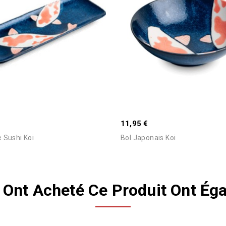
Stock Epuisé -Nous Consulte
Connaitre Le Délai
€
11,95 €
e Sushi Koi
Bol Japonais Koi
i Ont Acheté Ce Produit Ont Ég