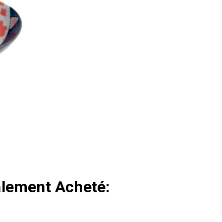
r Pour
alement Acheté: