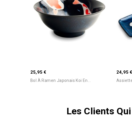
Stock Epuisé -Nous Consulter Pour
Connaitre Le Délai
25,95 €
24,95 
Bol À Ramen Japonais Koi En...
Assiett
Les Clients Qu