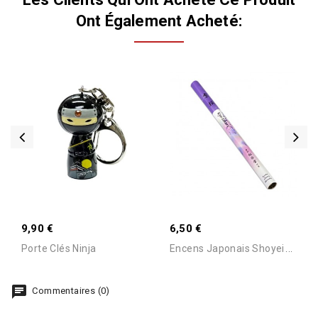
Ont Également Acheté:
Stock Epuisé -Nous
Consulter Pour Connaitre
9,90 €
6,50 €
Le Délai
E
Ncens Japonais Shoyeido...
Porte Clés Ninja
Commentaires (0)