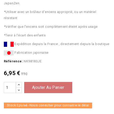
JapanZen.
*Utiliser avec un brûleur d'encens approprié, ou un matériel
résistant
*Vérifier que l'encens soit complètement éteint après usage
*Tenir à l'écart des enfants
Expédition depuis la France , directement depuis la boutique
Fabrication japonaise
Référence:
NK98183JE
6,95 €
TTC
Ajouter Au Panier
Stock Epuisé -Nous consulter pour connaitre le délai