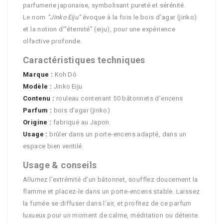
parfumerie japonaise, symbolisant pureté et sérénité.
Le nom
“Jinko Eiju”
évoque à la fois le bois d’agar (jinko)
et la notion d’“éternité” (eiju), pour une expérience
olfactive profonde.
Caractéristiques techniques
Marque :
Koh Dô
Modèle :
Jinko Eiju
Contenu :
rouleau contenant 50 bâtonnets d’encens
Parfum :
bois d’agar (jinko)
Origine :
fabriqué au Japon
Usage :
brûler dans un porte‑encens adapté, dans un
espace bien ventilé.
Usage & conseils
Allumez l’extrémité d’un bâtonnet, soufflez doucement la
flamme et placez‑le dans un porte‑encens stable. Laissez
la fumée se diffuser dans l’air, et profitez de ce parfum
luxueux pour un moment de calme, méditation ou détente.