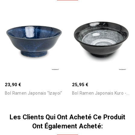
Stock Epuisé -Nous
Consulter Pour Connaitre Le
23,90 €
25,95 €
Délai
Bol Ramen Japonais "Izayoi"
Bol Ramen Japonais Kuro -...
Les Clients Qui Ont Acheté Ce Produit
Ont Également Acheté: