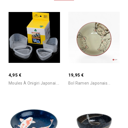
4,95 €
19,95 €
M
Oules À Onigiri Japonais –...
Bol Ramen Japonais...