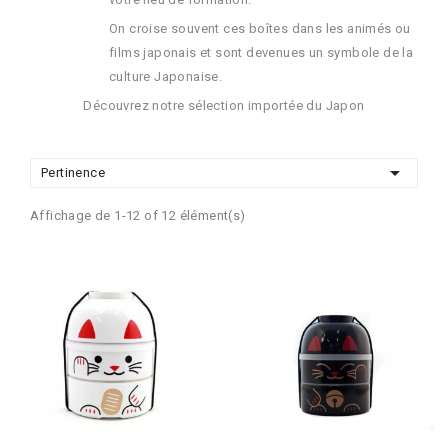
On croise souvent ces boîtes dans les animés ou
films japonais et sont devenues un symbole de la
culture Japonaise.
Découvrez notre sélection importée du Japon

Pertinence
Affichage de 1-12 of 12 élément(s)
Ajouter Au Panier
Ajouter Au Panier