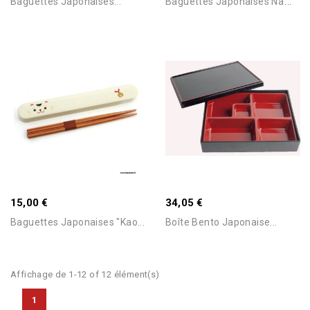
B
Aguettes Japonaises Nami...
Baguettes Japonaises...
Ajouter Au Panier
Ajouter Au Panier
15,00 €
34,05 €
Baguettes Japonaises "Kao...
Boîte Bento Japonaise...
Affichage de 1-12 of 12 élément(s)
1