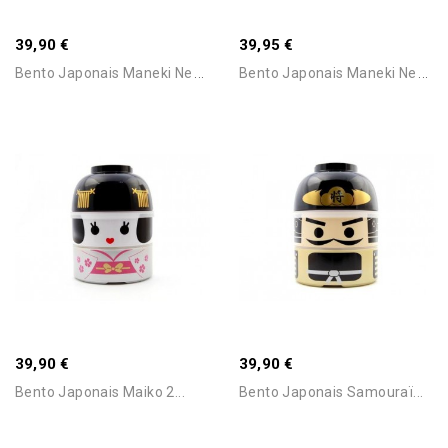
39,90 €
39,95 €
B
Ento Japonais Maneki Neko...
B
Ento Japonais Maneki Neko...
Ajouter Au Panier
Ajouter Au Panier
Stock Epuisé -Nous
39,90 €
39,90 €
Consulter Pour Connaitre Le
Délai
Bento Japonais Maiko 2...
Bento Japonais Samouraï...