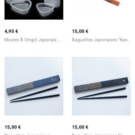
4,95 €
15,00 €
M
Oules À Onigiri Japonais –...
Baguettes Japonaises "Kao...
Ajouter Au Panier
Ajouter Au Panier
15,00 €
15,00 €