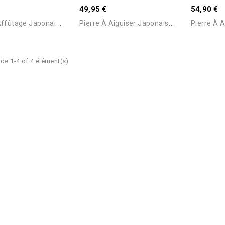
Consulter Pour Connaitre Le
Consulter
49,95 €
54,90 €
Délai
Délai
P
Ierre D’Affûtage Japonaise...
P
Ierre À Aiguiser Japonaise...
de 1-4 of 4 élément(s)