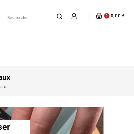
0,00 €
0
aux
eaux