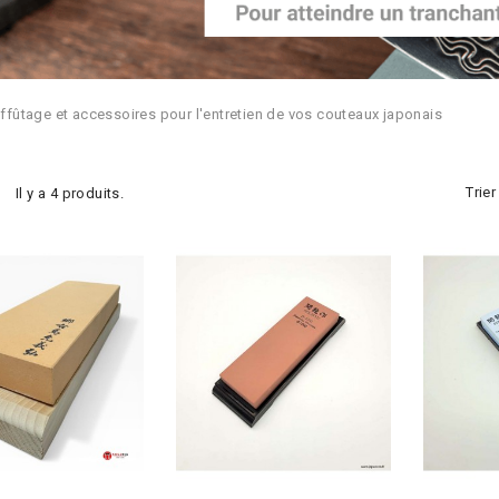
affûtage et accessoires pour l'entretien de vos couteaux japonais
Trier
Il y a 4 produits.
Ajouter Au Panier
Ajouter Au Panier
Stock Epuisé -Nous
Stock Epu