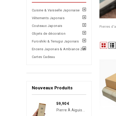
Cuisine & Vaisselle Japonaise
Vêtements Japonais
Couteaux Japonais
Pierres d'
Objets de décoration
Furoshiki & Tenugui Japonais
Encens Japonais & Ambiance Zen
Cartes Cadeau
Nouveaux Produits
59,90 €
P
Ierre À Aiguiser Japonaise King F-1 Grain 4000 – Super Finish Stone | Fabriquée Au Japon