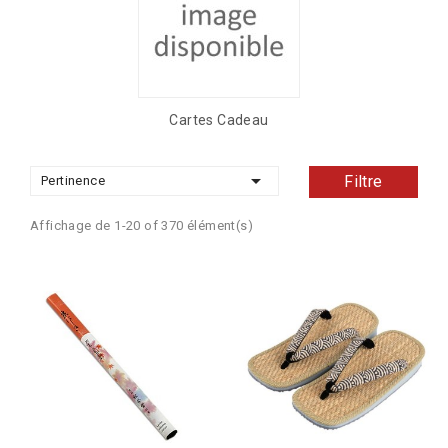
Cartes Cadeau

Filtre
Pertinence
Affichage de 1-20 of 370 élément(s)
Ajouter Au Panier
Ajouter Au Panier