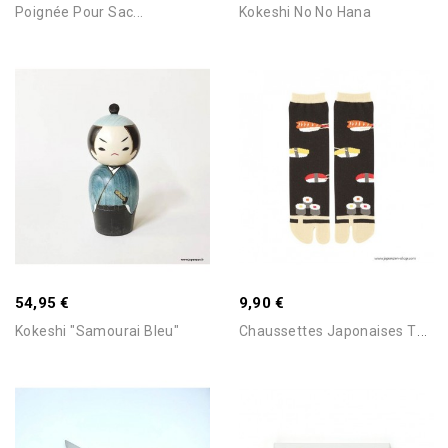
Délai
Délai
Poignée Pour Sac...
Kokeshi No No Hana
Ajouter Au Panier
Ajouter Au Panier
54,95 €
9,90 €
C
Haussettes Japonaises Tabi...
Kokeshi "Samourai Bleu"