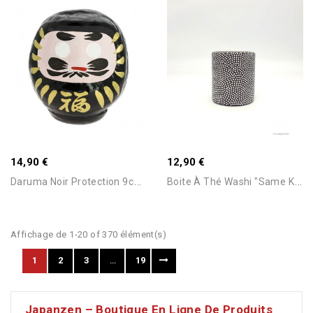
Ajouter Au Panier
Ajouter Au Panier
Stock Epuisé -Nous
14,90 €
12,90 €
Consulter Pour Connaitre Le
Délai
D
Aruma Noir Protection 9cm...
B
Oite À Thé Washi "Same Komon"
Affichage de 1-20 of 370 élément(s)
1
2
3
…
19
Japanzen – Boutique En Ligne De Produits