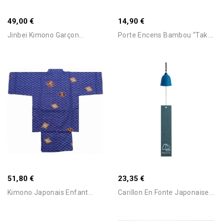
49,00 €
14,90 €
P
Orte Encens Bambou “Take”...
Jinbei Kimono Garçon...
Ajouter Au Panier
Ajouter Au Panier
Stock Epuisé -Nous
51,80 €
23,35 €
Consulter Pour Connaitre Le
Délai
Kimono Japonais Enfant...
Carillon En Fonte Japonaise...